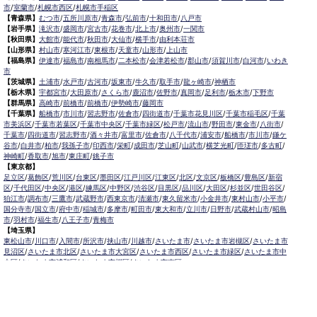
市
/
室蘭市
/
札幌市西区
/
札幌市手稲区
【青森県】
むつ市
/
五所川原市
/
青森市
/
弘前市
/
十和田市
/
八戸市
【岩手県】
滝沢市
/
盛岡市
/
宮古市
/
花巻市
/
北上市
/
奥州市
/
一関市
【秋田県】
大館市
/
能代市
/
秋田市
/
大仙市
/
横手市
/
由利本荘市
【山形県】
村山市
/
寒河江市
/
東根市
/
天童市
/
山形市
/
上山市
【福島県】
伊達市
/
福島市
/
南相馬市
/
二本松市
/
会津若松市
/
郡山市
/
須賀川市
/
白河市
/
いわき
市
【茨城県】
土浦市
/
水戸市
/
古河市
/
坂東市
/
牛久市
/
取手市
/
龍ヶ崎市
/
神栖市
【栃木県】
宇都宮市
/
大田原市
/
さくら市
/
鹿沼市
/
佐野市
/
真岡市
/
足利市
/
栃木市
/
下野市
【群馬県】
高崎市
/
前橋市
/
前橋市
/
伊勢崎市
/
藤岡市
【千葉県】
船橋市
/
市川市
/
習志野市
/
佐倉市
/
四街道市
/
千葉市花見川区
/
千葉市稲毛区
/
千葉
市美浜区
/
千葉市若葉区
/
千葉市中央区
/
千葉市緑区
/
松戸市
/
流山市
/
野田市
/
東金市
/
八街市
/
千葉市
/
四街道市
/
習志野市
/
酒々井市
/
富里市
/
佐倉市
/
八千代市
/
浦安市
/
船橋市
/
市川市
/
鎌ケ
谷市
/
白井市
/
柏市
/
我孫子市
/
印西市
/
栄町
/
成田市
/
芝山町
/
山武市
/
横芝光町
/
匝瑳市
/
多古町
/
神崎町
/
香取市
/
旭市
/
東庄町
/
銚子市
【東京都】
足立区
/
葛飾区
/
荒川区
/
台東区
/
墨田区
/
江戸川区
/
江東区
/
北区
/
文京区
/
板橋区
/
豊島区
/
新宿
区
/
千代田区
/
中央区
/
港区
/
練馬区
/
中野区
/
渋谷区
/
目黒区
/
品川区
/
大田区
/
杉並区
/
世田谷区
/
狛江市
/
調布市
/
三鷹市
/
武蔵野市
/
西東京市
/
清瀬市
/
東久留米市
/
小金井市
/
東村山市
/
小平市
/
国分寺市
/
国立市
/
府中市
/
稲城市
/
多摩市
/
町田市
/
東大和市
/
立川市
/
日野市
/
武蔵村山市
/
昭島
市
/
羽村市
/
福生市
/
八王子市
/
青梅市
【埼玉県】
東松山市
/
川口市
/
入間市
/
所沢市
/
挟山市
/
川越市
/
さいたま市
/
さいたま市岩槻区
/
さいたま市
見沼区
/
さいたま市北区
/
さいたま市大宮区
/
さいたま市西区
/
さいたま市緑区
/
さいたま市中
央区
/
さいたま市浦和区
/
さいたま市桜区
/
さいたま市南区
【神奈川県】
横浜市神奈川区
/
横浜市旭区
/
横浜市青葉区
/
横浜市磯子区
/
横浜市泉区
/
横浜市金沢区
/
横浜市
港南区
/
横浜市港北区
/
横浜市栄区
/
横浜市瀬谷区
/
横浜市戸塚区
/
横浜市都筑区
/
横浜市鶴見
区
/
横浜市中区
/
横浜市西区
/
横浜市保土ヶ谷区
/
横浜市緑区
/
横浜市南区
/
川崎市
/
川崎市川崎
区
/
川崎市幸区
/
川崎市中原区
/
川崎市高津区
/
川崎市宮前区
/
川崎市多摩区
/
川崎市麻生区
/
横