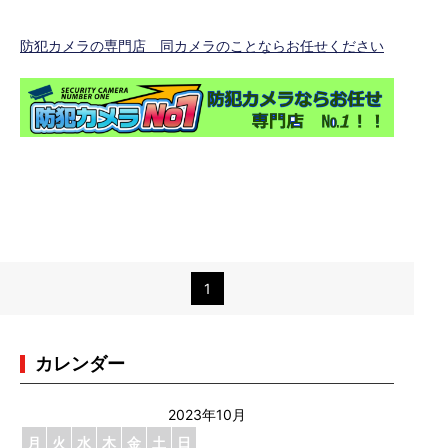
防犯カメラの専門店 同カメラのことならお任せください
1
カレンダー
2023年10月
月
火
水
木
金
土
日