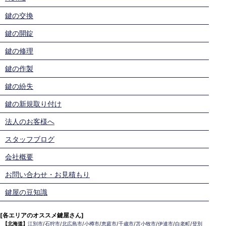
鍵の交換
鍵の開錠
鍵の修理
鍵の作製
鍵の紛失
鍵の新規取り付け
法人のお客様へ
スタッフブログ
会社概要
お問い合わせ・お見積もり
鍵屋の豆知識
[各エリアのオススメ鍵屋さん]
【北海道】
江別市
/
石狩市
/
北広島市
/
小樽市
/
恵庭市
/
千歳市
/
苫小牧市
/
伊達市
/
白老町
/
登別