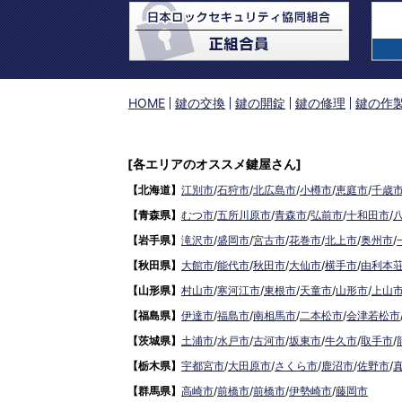
HOME
鍵の交換
鍵の開錠
鍵の修理
鍵の作
[各エリアのオススメ鍵屋さん]
【北海道】
江別市
/
石狩市
/
北広島市
/
小樽市
/
恵庭市
/
千歳
【青森県】
むつ市
/
五所川原市
/
青森市
/
弘前市
/
十和田市
/
【岩手県】
滝沢市
/
盛岡市
/
宮古市
/
花巻市
/
北上市
/
奥州市
/
【秋田県】
大館市
/
能代市
/
秋田市
/
大仙市
/
横手市
/
由利本
【山形県】
村山市
/
寒河江市
/
東根市
/
天童市
/
山形市
/
上山
【福島県】
伊達市
/
福島市
/
南相馬市
/
二本松市
/
会津若松市
【茨城県】
土浦市
/
水戸市
/
古河市
/
坂東市
/
牛久市
/
取手市
/
【栃木県】
宇都宮市
/
大田原市
/
さくら市
/
鹿沼市
/
佐野市
/
【群馬県】
高崎市
/
前橋市
/
前橋市
/
伊勢崎市
/
藤岡市