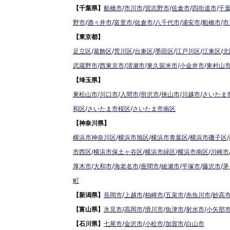
【千葉県】
船橋市
/
市川市
/
習志野市
/
佐倉市
/
四街道市
/
千
野市
/
酒々井市
/
富里市
/
佐倉市
/
八千代市
/
浦安市
/
船橋市
/
市
【東京都】
足立区
/
葛飾区
/
荒川区
/
台東区
/
墨田区
/
江戸川区
/
江東区
/
北
武蔵野市
/
西東京市
/
清瀬市
/
東久留米市
/
小金井市
/
東村山
【埼玉県】
東松山市
/
川口市
/
入間市
/
所沢市
/
挟山市
/
川越市
/
さいたま
和区
/
さいたま市桜区
/
さいたま市南区
【神奈川県】
横浜市神奈川区
/
横浜市旭区
/
横浜市青葉区
/
横浜市磯子区
/
市西区
/
横浜市保土ヶ谷区
/
横浜市緑区
/
横浜市南区
/
川崎市
厚木市
/
大和市
/
海老名市
/
座間市
/
綾瀬市
/
平塚市
/
藤沢市
/
茅
町
【新潟県】
長岡市
/
上越市
/
柏崎市
/
五泉市
/
糸魚川市
/
妙高
【富山県】
氷見市
/
高岡市
/
滑川市
/
魚津市
/
射水市
/
小矢部
【石川県】
七尾市
/
金沢市
/
小松市
/
加賀市
/
白山市