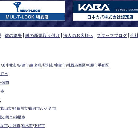
製
鍵の紛失
鍵の新規取り付け
法人のお客様へ
スタッフブログ
会
市
/
苫小牧市
/
伊達市
/
白老町
/
登別市
/
室蘭市
/
札幌市西区
/
札幌市手稲区
八戸市
一関市
荘市
市
/
郡山市
/
須賀川市
/
白河市
/
いわき市
龍ヶ崎市
/
神栖市
真岡市
/
足利市
/
栃木市
/
下野市