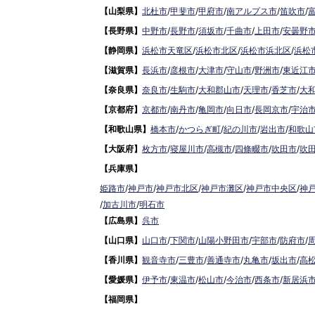
【山梨県】
北杜市
/
甲斐市
/
甲府市
/
南アルプス市
/
笛吹市
/
【長野県】
中野市
/
長野市
/
須坂市
/
千曲市
/
上田市
/
安曇野
【静岡県】
浜松市天竜区
/
浜松市北区
/
浜松市浜北区
/
浜松
【滋賀県】
長浜市
/
彦根市
/
大津市
/
守山市
/
野洲市
/
東近江
【奈良県】
奈良市
/
生駒市
/
大和郡山市
/
天理市
/
香芝市
/
大
【京都府】
京都市
/
南丹市
/
亀岡市
/
向日市
/
長岡京市
/
宇治
【和歌山県】
橋本市
/
かつらぎ町
/
紀の川市
/
岩出市
/
和歌山
【大阪府】
枚方市
/
寝屋川市
/
高槻市
/
四條畷市
/
吹田市
/
吹
【兵庫県】
姫路市
/
神戸市
/
神戸市北区
/
神戸市灘区
/
神戸市中央区
/
神
/
加古川市
/
明石市
【広島県】
呉市
【山口県】
山口市
/
下関市
/
山陽小野田市
/
宇部市
/
防府市
/
【香川県】
観音寺市
/
三豊市
/
善通寺市
/
丸亀市
/
坂出市
/
高
【愛媛県】
伊予市
/
東温市
/
松山市
/
今治市
/
西条市
/
新居浜
【福岡県】