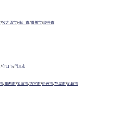
市
/
牧之原市
/
菊川市
/
掛川市
/
袋井市
市
/
守口市
/
門真市
市
/
川西市
/
宝塚市
/
西宮市
/
伊丹市
/
芦屋市
/
尼崎市