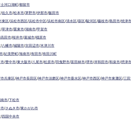
富士河口湖町
/
都留市
市
/
佐久市
/
松本市
/
茅野市
/
伊那市
/
飯田市
市東区
/
浜松市西区
/
浜松市中区
/
浜松市南区
/
清水区
/
葵区
/
駿河区
/
藤枝市
/
島田市
/
焼津
市
/
草津市
/
栗東市
/
湖南市
/
甲賀市
和高田市
/
桜井市
/
葛城市
/
橿原市
市
/
八幡市
/
城陽市
/
京田辺市
/
木津川市
市
/
紀美野町
/
海南市
/
有田市
/
有田川町
田市
/
豊中市
/
東大阪市
/
八尾市
/
松原市
/
羽曳野市
/
富田林市
/
堺市
/
岸和田市
/
和泉市
/
摂津
戸市兵庫区
/
神戸市長田区
/
神戸市須磨区
/
神戸市垂水区
/
神戸市西区
/
神戸市東灘区
/
三田
周南市
/
下松市
松市
/
さぬき市
/
東かがわ市
市
/
四国中央市