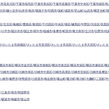
葉市花見川区
/
千葉市稲毛区
/
千葉市美浜区
/
千葉市若葉区
/
千葉市中央区
/
千葉市緑区
/
松
川市
/
鎌ケ谷市
/
白井市
/
柏市
/
我孫子市
/
印西市
/
栄町
/
成田市
/
芝山町
/
山武市
/
横芝光町
/
区
/
文京区
/
板橋区
/
豊島区
/
新宿区
/
千代田区
/
中央区
/
港区
/
練馬区
/
中野区
/
渋谷区
/
目黒
市
/
小平市
/
国分寺市
/
国立市
/
府中市
/
稲城市
/
多摩市
/
町田市
/
東大和市
/
立川市
/
日野市
/
武
市
/
さいたま市岩槻区
/
さいたま市見沼区
/
さいたま市北区
/
さいたま市大宮区
/
さいたま
横浜市泉区
/
横浜市金沢区
/
横浜市港南区
/
横浜市港北区
/
横浜市栄区
/
横浜市瀬谷区
/
横
/
川崎市川崎区
/
川崎市幸区
/
川崎市中原区
/
川崎市高津区
/
川崎市宮前区
/
川崎市多摩区
/
ヶ崎市
/
秦野市
/
伊勢原市
/
小田原市
/
南足柄市
/
葉山町
/
愛川町
/
寒川町
/
大磯町
/
二宮町
/
中
市
/
三条市
/
燕市
/
阿賀野市
市
/
砺波市
/
南砺市
/
富山市