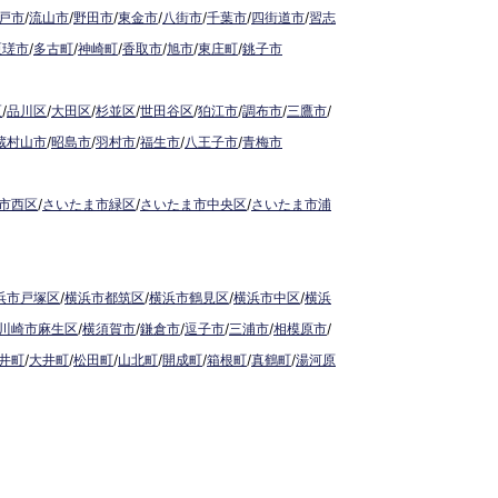
戸市
/
流山市
/
野田市
/
東金市
/
八街市
/
千葉市
/
四街道市
/
習志
匝瑳市
/
多古町
/
神崎町
/
香取市
/
旭市
/
東庄町
/
銚子市
区
/
品川区
/
大田区
/
杉並区
/
世田谷区
/
狛江市
/
調布市
/
三鷹市
/
蔵村山市
/
昭島市
/
羽村市
/
福生市
/
八王子市
/
青梅市
市西区
/
さいたま市緑区
/
さいたま市中央区
/
さいたま市浦
浜市戸塚区
/
横浜市都筑区
/
横浜市鶴見区
/
横浜市中区
/
横浜
川崎市麻生区
/
横須賀市
/
鎌倉市
/
逗子市
/
三浦市
/
相模原市
/
井町
/
大井町
/
松田町
/
山北町
/
開成町
/
箱根町
/
真鶴町
/
湯河原