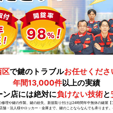
西区
で鍵のトラブル
お任せくださ
年間13,000件
以上の実績
ーン店には絶対に
負けない技術
と
の修理や鍵の作製、鍵の紛失、新規取り付けは24時間年中無休の鍵屋【
店舗・法人様やロッカー・金庫まで、鍵のことならなんでも承ります。