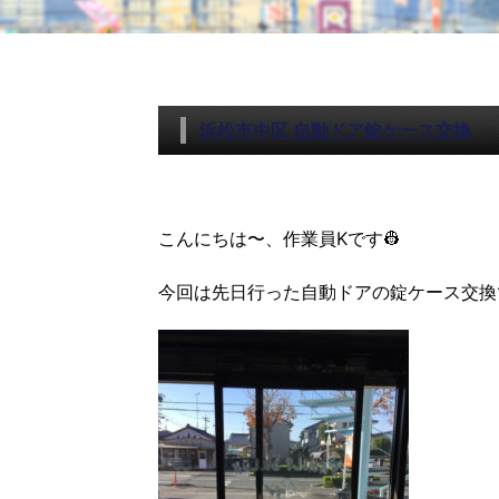
浜松市中区 自動ドア錠ケース交換
こんにちは〜、作業員Kです👷
今回は先日行った自動ドアの錠ケース交換ですฅ( ̳