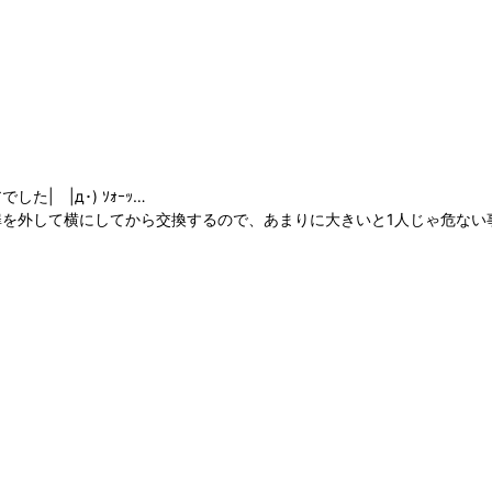
| |д･) ｿｫｰｯ…
を外して横にしてから交換するので、あまりに大きいと1人じゃ危ない