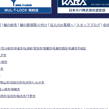
製
鍵の紛失
鍵の新規取り付け
法人のお客様へ
スタッフブログ
会
市
/
苫小牧市
/
伊達市
/
白老町
/
登別市
/
室蘭市
/
札幌市西区
/
札幌市手稲区
八戸市
一関市
荘市
市
/
郡山市
/
須賀川市
/
白河市
/
いわき市
龍ヶ崎市
/
神栖市
真岡市
/
足利市
/
栃木市
/
下野市