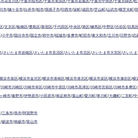
葉市花見川区
/
千葉市稲毛区
/
千葉市美浜区
/
千葉市若葉区
/
千葉市中央区
/
千葉市緑区
/
松
川市
/
鎌ケ谷市
/
白井市
/
柏市
/
我孫子市
/
印西市
/
栄町
/
成田市
/
芝山町
/
山武市
/
横芝光町
/
区
/
文京区
/
板橋区
/
豊島区
/
新宿区
/
千代田区
/
中央区
/
港区
/
練馬区
/
中野区
/
渋谷区
/
目黒
市
/
小平市
/
国分寺市
/
国立市
/
府中市
/
稲城市
/
多摩市
/
町田市
/
東大和市
/
立川市
/
日野市
/
武
市
/
さいたま市岩槻区
/
さいたま市見沼区
/
さいたま市北区
/
さいたま市大宮区
/
さいたま
横浜市泉区
/
横浜市金沢区
/
横浜市港南区
/
横浜市港北区
/
横浜市栄区
/
横浜市瀬谷区
/
横
/
川崎市川崎区
/
川崎市幸区
/
川崎市中原区
/
川崎市高津区
/
川崎市宮前区
/
川崎市多摩区
/
ヶ崎市
/
秦野市
/
伊勢原市
/
小田原市
/
南足柄市
/
葉山町
/
愛川町
/
寒川町
/
大磯町
/
二宮町
/
中
市
/
三条市
/
燕市
/
阿賀野市
市
/
砺波市
/
南砺市
/
富山市