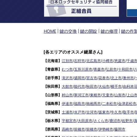
HOME
鍵の交換
鍵の開錠
鍵の修理
鍵の作
[各エリアのオススメ鍵屋さん]
【北海道】
江別市
/
石狩市
/
北広島市
/
小樽市
/
恵庭市
/
千歳
【青森県】
むつ市
/
五所川原市
/
青森市
/
弘前市
/
十和田市
/
【岩手県】
滝沢市
/
盛岡市
/
宮古市
/
花巻市
/
北上市
/
奥州市
/
【秋田県】
大館市
/
能代市
/
秋田市
/
大仙市
/
横手市
/
由利本
【山形県】
村山市
/
寒河江市
/
東根市
/
天童市
/
山形市
/
上山
【福島県】
伊達市
/
福島市
/
南相馬市
/
二本松市
/
会津若松市
【茨城県】
土浦市
/
水戸市
/
古河市
/
坂東市
/
牛久市
/
取手市
/
【栃木県】
宇都宮市
/
大田原市
/
さくら市
/
鹿沼市
/
佐野市
/
【群馬県】
高崎市
/
前橋市
/
前橋市
/
伊勢崎市
/
藤岡市