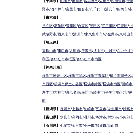
【千葉県】
船橋市
/
市川市
/
習志野市
/
佐倉市
/
四街道市
/
千
野市
/
酒々井市
/
富里市
/
佐倉市
/
八千代市
/
浦安市
/
船橋市
/
市
【東京都】
足立区
/
葛飾区
/
荒川区
/
台東区
/
墨田区
/
江戸川区
/
江東区
/
北
武蔵野市
/
西東京市
/
清瀬市
/
東久留米市
/
小金井市
/
東村山
【埼玉県】
東松山市
/
川口市
/
入間市
/
所沢市
/
挟山市
/
川越市
/
さいたま
和区
/
さいたま市桜区
/
さいたま市南区
【神奈川県】
横浜市神奈川区
/
横浜市旭区
/
横浜市青葉区
/
横浜市磯子区
/
市西区
/
横浜市保土ヶ谷区
/
横浜市緑区
/
横浜市南区
/
川崎市
厚木市
/
大和市
/
海老名市
/
座間市
/
綾瀬市
/
平塚市
/
藤沢市
/
茅
町
【新潟県】
長岡市
/
上越市
/
柏崎市
/
五泉市
/
糸魚川市
/
妙高
【富山県】
氷見市
/
高岡市
/
滑川市
/
魚津市
/
射水市
/
小矢部
【石川県】
七尾市
/
金沢市
/
小松市
/
加賀市
/
白山市