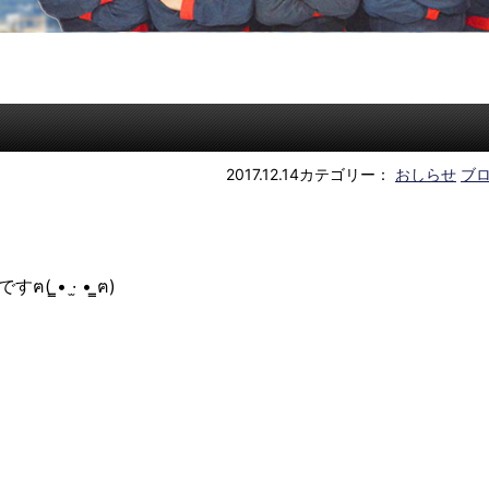
2017.12.14
カテゴリー：
おしらせ
ブ
• ·̫ • ̳ฅ)