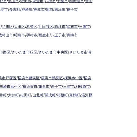
戸市
/
流山市
/
野田市
/
東金市
/
八街市
/
千葉市
/
四街道市
/
習志
匝瑳市
/
多古町
/
神崎町
/
香取市
/
旭市
/
東庄町
/
銚子市
区
/
品川区
/
大田区
/
杉並区
/
世田谷区
/
狛江市
/
調布市
/
三鷹市
/
蔵村山市
/
昭島市
/
羽村市
/
福生市
/
八王子市
/
青梅市
市西区
/
さいたま市緑区
/
さいたま市中央区
/
さいたま市浦
浜市戸塚区
/
横浜市都筑区
/
横浜市鶴見区
/
横浜市中区
/
横浜
川崎市麻生区
/
横須賀市
/
鎌倉市
/
逗子市
/
三浦市
/
相模原市
/
井町
/
大井町
/
松田町
/
山北町
/
開成町
/
箱根町
/
真鶴町
/
湯河原