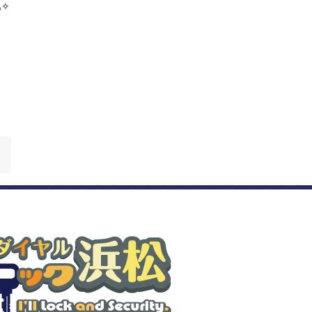
今回は錠ケースのみの交換で、シリンダーやサムターンは今までの物で良いとの事でしたので、戻して終了です(๑•̀ㅂ•́)و✧