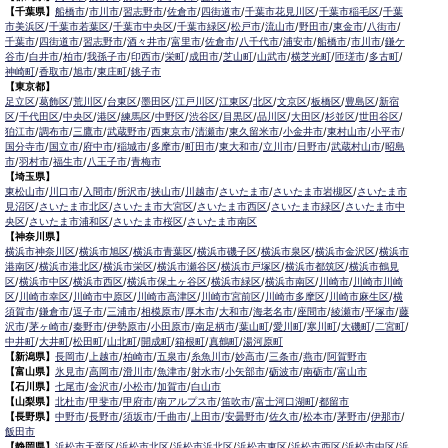
【千葉県】
船橋市
/
市川市
/
習志野市
/
佐倉市
/
四街道市
/
千葉市花見川区
/
千葉市稲毛区
/
千葉
市美浜区
/
千葉市若葉区
/
千葉市中央区
/
千葉市緑区
/
松戸市
/
流山市
/
野田市
/
東金市
/
八街市
/
千葉市
/
四街道市
/
習志野市
/
酒々井市
/
富里市
/
佐倉市
/
八千代市
/
浦安市
/
船橋市
/
市川市
/
鎌ケ
谷市
/
白井市
/
柏市
/
我孫子市
/
印西市
/
栄町
/
成田市
/
芝山町
/
山武市
/
横芝光町
/
匝瑳市
/
多古町
/
神崎町
/
香取市
/
旭市
/
東庄町
/
銚子市
【東京都】
足立区
/
葛飾区
/
荒川区
/
台東区
/
墨田区
/
江戸川区
/
江東区
/
北区
/
文京区
/
板橋区
/
豊島区
/
新宿
区
/
千代田区
/
中央区
/
港区
/
練馬区
/
中野区
/
渋谷区
/
目黒区
/
品川区
/
大田区
/
杉並区
/
世田谷区
/
狛江市
/
調布市
/
三鷹市
/
武蔵野市
/
西東京市
/
清瀬市
/
東久留米市
/
小金井市
/
東村山市
/
小平市
/
国分寺市
/
国立市
/
府中市
/
稲城市
/
多摩市
/
町田市
/
東大和市
/
立川市
/
日野市
/
武蔵村山市
/
昭島
市
/
羽村市
/
福生市
/
八王子市
/
青梅市
【埼玉県】
東松山市
/
川口市
/
入間市
/
所沢市
/
挟山市
/
川越市
/
さいたま市
/
さいたま市岩槻区
/
さいたま市
見沼区
/
さいたま市北区
/
さいたま市大宮区
/
さいたま市西区
/
さいたま市緑区
/
さいたま市中
央区
/
さいたま市浦和区
/
さいたま市桜区
/
さいたま市南区
【神奈川県】
横浜市神奈川区
/
横浜市旭区
/
横浜市青葉区
/
横浜市磯子区
/
横浜市泉区
/
横浜市金沢区
/
横浜市
港南区
/
横浜市港北区
/
横浜市栄区
/
横浜市瀬谷区
/
横浜市戸塚区
/
横浜市都筑区
/
横浜市鶴見
区
/
横浜市中区
/
横浜市西区
/
横浜市保土ヶ谷区
/
横浜市緑区
/
横浜市南区
/
川崎市
/
川崎市川崎
区
/
川崎市幸区
/
川崎市中原区
/
川崎市高津区
/
川崎市宮前区
/
川崎市多摩区
/
川崎市麻生区
/
横
須賀市
/
鎌倉市
/
逗子市
/
三浦市
/
相模原市
/
厚木市
/
大和市
/
海老名市
/
座間市
/
綾瀬市
/
平塚市
/
藤
沢市
/
茅ヶ崎市
/
秦野市
/
伊勢原市
/
小田原市
/
南足柄市
/
葉山町
/
愛川町
/
寒川町
/
大磯町
/
二宮町
/
中井町
/
大井町
/
松田町
/
山北町
/
開成町
/
箱根町
/
真鶴町
/
湯河原町
【新潟県】
長岡市
/
上越市
/
柏崎市
/
五泉市
/
糸魚川市
/
妙高市
/
三条市
/
燕市
/
阿賀野市
【富山県】
氷見市
/
高岡市
/
滑川市
/
魚津市
/
射水市
/
小矢部市
/
砺波市
/
南砺市
/
富山市
【石川県】
七尾市
/
金沢市
/
小松市
/
加賀市
/
白山市
【山梨県】
北杜市
/
甲斐市
/
甲府市
/
南アルプス市
/
笛吹市
/
富士河口湖町
/
都留市
【長野県】
中野市
/
長野市
/
須坂市
/
千曲市
/
上田市
/
安曇野市
/
佐久市
/
松本市
/
茅野市
/
伊那市
/
飯田市
【静岡県】
浜松市天竜区
/
浜松市北区
/
浜松市浜北区
/
浜松市東区
/
浜松市西区
/
浜松市中区
/
浜