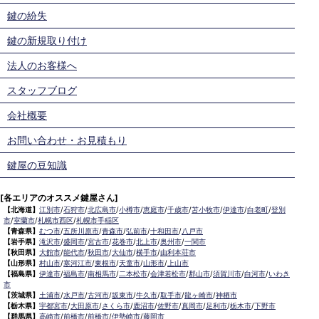
鍵の紛失
鍵の新規取り付け
法人のお客様へ
スタッフブログ
会社概要
お問い合わせ・お見積もり
鍵屋の豆知識
[各エリアのオススメ鍵屋さん]
【北海道】
江別市
/
石狩市
/
北広島市
/
小樽市
/
恵庭市
/
千歳市
/
苫小牧市
/
伊達市
/
白老町
/
登別
市
/
室蘭市
/
札幌市西区
/
札幌市手稲区
【青森県】
むつ市
/
五所川原市
/
青森市
/
弘前市
/
十和田市
/
八戸市
【岩手県】
滝沢市
/
盛岡市
/
宮古市
/
花巻市
/
北上市
/
奥州市
/
一関市
【秋田県】
大館市
/
能代市
/
秋田市
/
大仙市
/
横手市
/
由利本荘市
【山形県】
村山市
/
寒河江市
/
東根市
/
天童市
/
山形市
/
上山市
【福島県】
伊達市
/
福島市
/
南相馬市
/
二本松市
/
会津若松市
/
郡山市
/
須賀川市
/
白河市
/
いわき
市
【茨城県】
土浦市
/
水戸市
/
古河市
/
坂東市
/
牛久市
/
取手市
/
龍ヶ崎市
/
神栖市
【栃木県】
宇都宮市
/
大田原市
/
さくら市
/
鹿沼市
/
佐野市
/
真岡市
/
足利市
/
栃木市
/
下野市
【群馬県】
高崎市
/
前橋市
/
前橋市
/
伊勢崎市
/
藤岡市