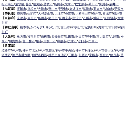
松市南区
/
清水区
/
葵区
/
駿河区
/
藤枝市
/
島田市
/
焼津市
/
牧之原市
/
菊川市
/
掛川市
/
袋井市
【滋賀県】
長浜市
/
彦根市
/
大津市
/
守山市
/
野洲市
/
東近江市
/
草津市
/
栗東市
/
湖南市
/
甲賀市
【奈良県】
奈良市
/
生駒市
/
大和郡山市
/
天理市
/
香芝市
/
大和高田市
/
桜井市
/
葛城市
/
橿原市
【京都府】
京都市
/
南丹市
/
亀岡市
/
向日市
/
長岡京市
/
宇治市
/
八幡市
/
城陽市
/
京田辺市
/
木津
川市
【和歌山県】
橋本市
/
かつらぎ町
/
紀の川市
/
岩出市
/
和歌山市
/
紀美野町
/
海南市
/
有田市
/
有田
川町
【大阪府】
枚方市
/
寝屋川市
/
高槻市
/
四條畷市
/
吹田市
/
吹田市
/
豊中市
/
東大阪市
/
八尾市
/
松
原市
/
羽曳野市
/
富田林市
/
堺市
/
岸和田市
/
和泉市
/
摂津市
/
守口市
/
門真市
【兵庫県】
姫路市
/
神戸市
/
神戸市北区
/
神戸市灘区
/
神戸市中央区
/
神戸市兵庫区
/
神戸市長田区
/
神戸市
須磨区
/
神戸市垂水区
/
神戸市西区
/
神戸市東灘区
/
三田市
/
川西市
/
宝塚市
/
西宮市
/
伊丹市
/
芦
屋市
/
尼崎市
/
加古川市
/
明石市
【広島県】
呉市
【山口県】
山口市
/
下関市
/
山陽小野田市
/
宇部市
/
防府市
/
周南市
/
下松市
【香川県】
観音寺市
/
三豊市
/
善通寺市
/
丸亀市
/
坂出市
/
高松市
/
さぬき市
/
東かがわ市
【愛媛県】
伊予市
/
東温市
/
松山市
/
今治市
/
西条市
/
新居浜市
/
四国中央市
【福岡県】
福岡市東区
/
福岡市南区
/
福岡市博多区
/
福岡市早良区
/
福岡市西区
/
福岡市中央区
/
福岡市城南
区
/
北九州市八幡西区
/
北九州市小倉南区
/
北九州市小倉北区
/
北九州市門司区
/
北九州市若松
区
/
北九州市八幡東区
/
北九州市戸畑区
/
久留米市
/
飯塚市
/
大牟田市
/
春日市
/
筑紫野市
/
糸島
市
/
宗像市
/
大野城市
/
柳川市
/
太宰府市
/
行橋市
/
八女市
/
小郡市
/
古賀市
/
直方市
/
朝倉市
/
福津
市
/
田川市
/
筑後市
/
中間市
/
嘉麻市
/
みやま市
/
大川市
/
うきは市
/
宮若市
/
豊前市
/
那珂川町
/
志免
町
/
粕屋町
/
宇美町
/
苅田町
/
岡垣町
/
篠栗町
/
水巻町
/
筑前町
/
須恵町
/
福智町
/
新宮町
/
みやこ町
/
広川町
/
築上町
【長崎県】
佐世保市
/
西海市
/
大村市
/
諫早市
/
雲仙市
/
島原市
/
長崎市
/
南島原市
【熊本県】
熊本市北区
/
熊本市西区
/
熊本市中央区
/
熊本市東区
/
熊本市南区
/
阿蘇市
/
合志市
/
益城町
/
宇土市
/
宇城市
/
八代市